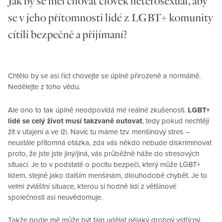
Jak by se měl chovat člověk heterosexuál, aby
se v jeho přítomnosti lidé z LGBT+ komunity
cítili bezpečně a přijímaní?
Chtělo by se asi říct chovejte se úplně přirozeně a normálně.
Nedělejte z toho vědu.
Ale ono to tak úplně neodpovídá mé reálné zkušenosti.
LGBT+
lidé se celý život musí takzvaně outovat
, tedy pokud nechtějí
žít v utajení a ve lži. Navíc tu máme tzv. menšinový stres –
neustále přítomná otázka, zda vás někdo nebude diskriminovat
proto, že jste jste jiný/jiná, vás průběžně háže do stresových
situací. Je to v podstatě o pocitu bezpečí, který může LGBT+
lidem, stejně jako dalším menšinám, dlouhodobě chybět. Je to
velmi zvláštní situace, kterou si hodně lidí z většinové
společnosti asi neuvědomuje.
Takže podle mě může být fajn udělat nějaký drobný vstřícný