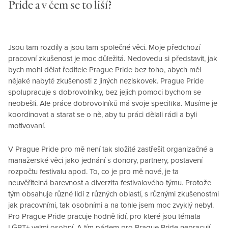
Pride a v čem se to liší?
Jsou tam rozdíly a jsou tam společné věci. Moje předchozí
pracovní zkušenost je moc důležitá. Nedovedu si představit, jak
bych mohl dělat ředitele Prague Pride bez toho, abych měl
nějaké nabyté zkušenosti z jiných neziskovek. Prague Pride
spolupracuje s dobrovolníky, bez jejich pomoci bychom se
neobešli. Ale práce dobrovolníků má svoje specifika. Musíme je
koordinovat a starat se o ně, aby tu práci dělali rádi a byli
motivovaní.
V Prague Pride pro mě není tak složité zastřešit organizačné a
manažerské věci jako jednání s donory, partnery, postavení
rozpočtu festivalu apod. To, co je pro mě nové, je ta
neuvěřitelná barevnost a diverzita festivalového týmu. Protože
tým obsahuje různé lidi z různých oblastí, s různými zkušenostmi
jak pracovními, tak osobními a na tohle jsem moc zvyklý nebyl.
Pro Prague Pride pracuje hodně lidí, pro které jsou témata
LGBT+ velmi osobní. A tím pádem pro Prague Pride nepracují