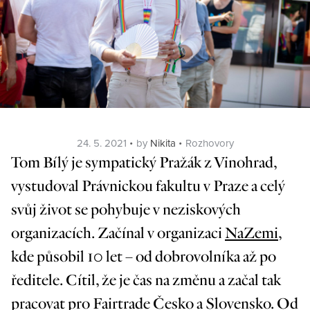
Posted
Categories
24. 5. 2021
by
Nikita
Rozhovory
on
Tom Bílý je sympatický Pražák z Vinohrad,
vystudoval Právnickou fakultu v Praze a celý
svůj život se pohybuje v neziskových
organizacích. Začínal v organizaci
NaZemi
,
kde působil 10 let – od dobrovolníka až po
ředitele. Cítil, že je čas na změnu a začal tak
pracovat pro
Fairtrade Česko a Slovensko
. Od