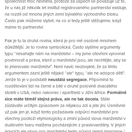
společnost moc nevnímá, protože za úspěch se považuje už to,
že u nás již několik let institut registrovaného partnerství existuje,
na rozdíl od mnoha jiných zemí bývalého východního bloku.
Často pak můžeme slyšet, na co si tedy ještě stěžujeme, když
máme to partnerství.
Pak je tu ta druhá rovina, která je pro mě osobně mnohem
důležitější. Je to rovina symbolická. Často slyšíme argumenty
typu “nesahajte nám na manželství – my jsme otevřeni vyrovnat
povinnosti a práva, které u manželství jsou, ale nechtějte, aby se
to jmenovalo manželství”. Není navíc neobvyklé, že za tímto
argumentem zazní ještě nějaké “ale” typu, “ale ne adopce dětí”.
Jenže to je v podstatě
neustálá segregace.
Připomíná to
rozdělování lidí na černé a bílé v druhé polovině dvacátého
století v USA, nebo nakonec i apartheid v Jižní Africe.
Formálně
sice máte téměř stejná práva, ale ne tak docela.
Stále
zůstáváte určitým způsobem za nějakou zdí a jste jiní. Úsměvné
už pak jen je, když tento požadavek odpůrci manželství pro
všechny podloží etymologicky a zmíní původ slova manželství v
duálovém tvaru malžena pocházejícím z praslovanštiny. V jiných
jazycích ale slovo pro manželství tento původ nemá (marriage /