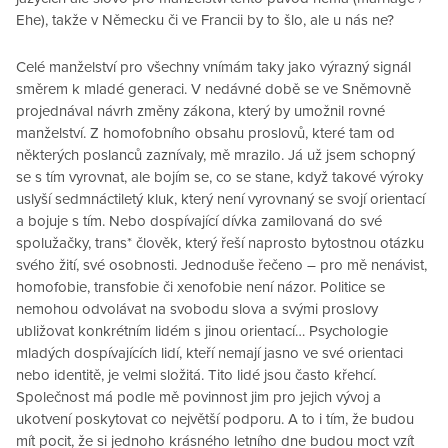
Ehe), takže v Německu či ve Francii by to šlo, ale u nás ne?
Celé manželství pro všechny vnímám taky jako výrazný signál
směrem k mladé generaci. V nedávné době se ve Sněmovně
projednával návrh změny zákona, který by umožnil rovné
manželství. Z homofobního obsahu proslovů, které tam od
některých poslanců zaznívaly, mě mrazilo. Já už jsem schopný
se s tím vyrovnat, ale bojím se, co se stane, když takové výroky
uslyší sedmnáctiletý kluk, který není vyrovnaný se svojí orientací
a bojuje s tím. Nebo dospívající dívka zamilovaná do své
spolužačky, trans* člověk, který řeší naprosto bytostnou otázku
svého žití, své osobnosti. Jednoduše řečeno – pro mě nenávist,
homofobie, transfobie či xenofobie není názor. Politice se
nemohou odvolávat na svobodu slova a svými proslovy
ubližovat konkrétním lidém s jinou orientací… Psychologie
mladých dospívajících lidí, kteří nemají jasno ve své orientaci
nebo identitě, je velmi složitá. Tito lidé jsou často křehcí.
Společnost má podle mě povinnost jim pro jejich vývoj a
ukotvení poskytovat co největší podporu. A to i tím, že budou
mít pocit, že si jednoho krásného letního dne budou moct vzít