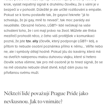
krok, vyslat nepatrný signál k druhému člověku, že s vámi je v
bezpečí a v pohodě. Důležité je ale určité rozlišování a empatie.
Pokud se k tomu postavíte tak, že gayovi řeknete “já to
schvaluju, že jsi gay, mně to nevadí“, tak moc parády asi
neuděláte. Obrazně řečeno, LGBT+ lidé nečekají na vaše
schválení toho, že i oni mají právo na život. Můžete ale třeba
meziřečí prohodit něco, z čeho váš protějšek v komunikaci
pozná, že jste
tzv. ally
(člověk, který podporuje LGBT+ lidi), a
přitom to nebude osobní poznámka přímo k němu… Věřte nebo
ne, ale i symboly dělají hodně. Pokud jdu do kavárny, která má
na dveřích nalepenou malou duhovou vlajku, které si hetero
člověk sotva všimne, tak pro mě osobně je to hned signál, že se
na mě obsluha nebude dívat divně, když dám pusu na
přivítanou svému muži.
Někteří lidé považují Prague Pride jako
nevkusnou. Jak to vnímáte?