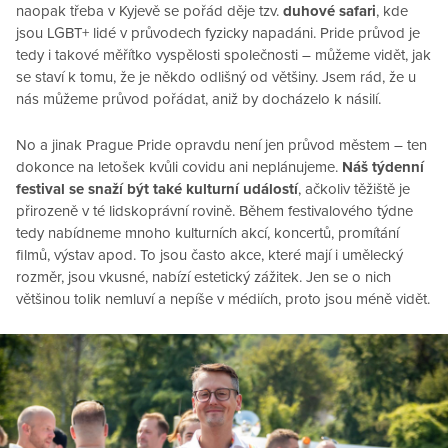
naopak třeba v Kyjevě se pořád děje tzv.
duhové safari
, kde
jsou LGBT+ lidé v průvodech fyzicky napadáni. Pride průvod je
tedy i takové měřítko vyspělosti společnosti – můžeme vidět, jak
se staví k tomu, že je někdo odlišný od většiny. Jsem rád, že u
nás můžeme průvod pořádat, aniž by docházelo k násilí.
No a jinak Prague Pride opravdu není jen průvod městem – ten
dokonce na letošek kvůli covidu ani neplánujeme.
Náš týdenní
festival se snaží být také kulturní událostí
, ačkoliv těžiště je
přirozeně v té lidskoprávní rovině. Během festivalového týdne
tedy nabídneme mnoho kulturních akcí, koncertů, promítání
filmů, výstav apod. To jsou často akce, které mají i umělecký
rozměr, jsou vkusné, nabízí estetický zážitek. Jen se o nich
většinou tolik nemluví a nepíše v médiích, proto jsou méně vidět.