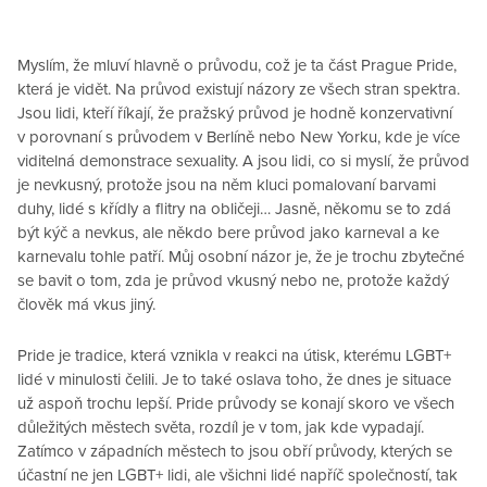
Myslím, že mluví hlavně o průvodu, což je ta část Prague Pride,
která je vidět. Na průvod existují názory ze všech stran spektra.
Jsou lidi, kteří říkají, že pražský průvod je hodně konzervativní
v porovnaní s průvodem v Berlíně nebo New Yorku, kde je více
viditelná demonstrace sexuality. A jsou lidi, co si myslí, že průvod
je nevkusný, protože jsou na něm kluci pomalovaní barvami
duhy, lidé s křídly a flitry na obličeji… Jasně, někomu se to zdá
být kýč a nevkus, ale někdo bere průvod jako karneval a ke
karnevalu tohle patří. Můj osobní názor je, že je trochu zbytečné
se bavit o tom, zda je průvod vkusný nebo ne, protože každý
člověk má vkus jiný.
Pride je tradice, která vznikla v reakci na útisk, kterému LGBT+
lidé v minulosti čelili. Je to také oslava toho, že dnes je situace
už aspoň trochu lepší. Pride průvody se konají skoro ve všech
důležitých městech světa, rozdíl je v tom, jak kde vypadají.
Zatímco v západních městech to jsou obří průvody, kterých se
účastní ne jen LGBT+ lidi, ale všichni lidé napříč společností, tak