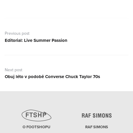
Navigace
pro
Previous post
příspěvek
Editorial: Live Summer Passion
Previous
post:
Next post
Obuj léto v podobě Converse Chuck Taylor 70s
Next
post:
O FOOTSHOPU
RAF SIMONS