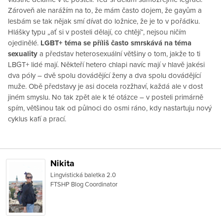
Zároveň ale narážím na to, že mám často dojem, že gayům a
lesbám se tak nějak smí dívat do ložnice, že je to v pořádku.
Hlášky typu „ať si v posteli dělají, co chtějí“, nejsou ničím
ojedinělé.
LGBT+ téma se příliš často smrskává na téma
sexuality
a představ heterosexuální většiny o tom, jakže to ti
LBGT+ lidé mají. Někteří hetero chlapi navíc mají v hlavě jakési
dva póly – dvě spolu dovádějící ženy a dva spolu dovádějící
muže. Obě představy je asi docela rozžhaví, každá ale v dost
jiném smyslu. No tak zpět ale k té otázce – v posteli primárně
spím, většinou tak od půlnoci do osmi ráno, kdy nastartuju nový
cyklus kafí a prací.
Nikita
Lingvistická baletka 2.0
FTSHP Blog Coordinator