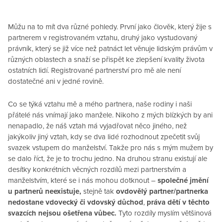
Můžu na to mít dva různé pohledy. První jako člověk, který žije s
partnerem v registrovaném vztahu, druhý jako vystudovaný
právník, který se již více než patnáct let věnuje lidským právům v
různých oblastech a snaží se přispět ke zlepšení kvality života
ostatních lidí. Registrované partnerství pro mě ale není
dostatečné ani v jedné rovině.
Co se týká vztahu mě a mého partnera, naše rodiny i naši
přátelé nás vnímají jako manžele. Nikoho z mých blízkých by ani
nenapadlo, že náš vztah má vyjadřovat něco jiného, než
jakýkoliv jiný vztah, kdy se dva lidé rozhodnout zpečetit svůj
svazek vstupem do manželství. Takže pro nás s mým mužem by
se dalo říct, že je to trochu jedno. Na druhou stranu existují ale
desítky konkrétních věcných rozdílů mezi partnerstvím a
manželstvím, které se i nás mohou dotknout –
společné jmění
u partnerů neexistuje,
stejně tak
ovdovělý partner/partnerka
nedostane vdovecký či vdovský důchod
,
práva dětí v těchto
svazcích nejsou ošetřena vůbec.
Tyto rozdíly myslím většinová