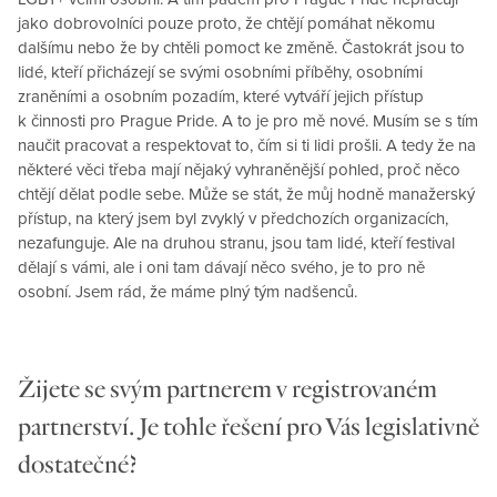
jako dobrovolníci pouze proto, že chtějí pomáhat někomu
dalšímu nebo že by chtěli pomoct ke změně. Častokrát jsou to
lidé, kteří přicházejí se svými osobními příběhy, osobními
zraněními a osobním pozadím, které vytváří jejich přístup
k činnosti pro Prague Pride. A to je pro mě nové. Musím se s tím
naučit pracovat a respektovat to, čím si ti lidi prošli. A tedy že na
některé věci třeba mají nějaký vyhraněnější pohled, proč něco
chtějí dělat podle sebe. Může se stát, že můj hodně manažerský
přístup, na který jsem byl zvyklý v předchozích organizacích,
nezafunguje. Ale na druhou stranu, jsou tam lidé, kteří festival
dělají s vámi, ale i oni tam dávají něco svého, je to pro ně
osobní. Jsem rád, že máme plný tým nadšenců.
Žijete se svým partnerem v registrovaném
partnerství. Je tohle řešení pro Vás legislativně
dostatečné?