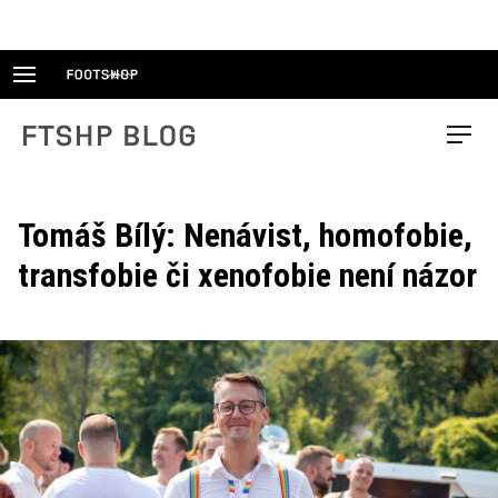
Skip
to
content
FTSHP blog
Menu
Tomáš Bílý: Nenávist, homofobie,
transfobie či xenofobie není názor