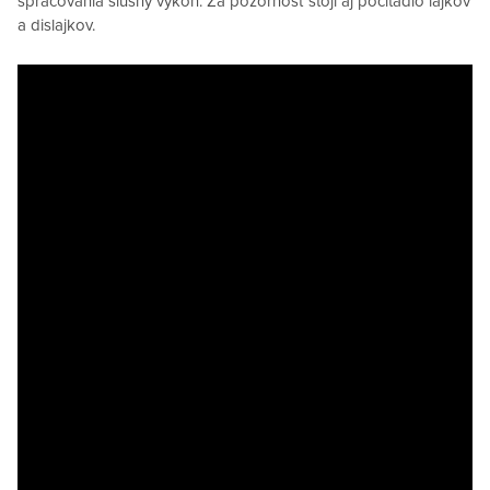
spracovania slušný výkon. Za pozornosť stoji aj počítadlo lajkov
a dislajkov.