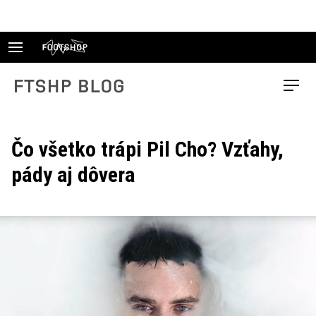
Skip
to
content
FTSHP blog
Menu
Čo všetko trápi Pil Cho? Vzťahy,
pády aj dôvera