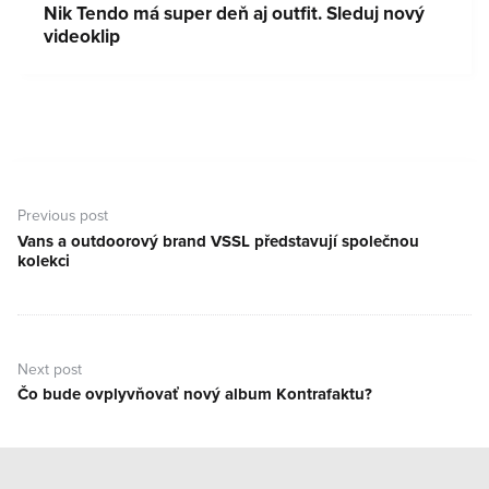
Nik Tendo má super deň aj outfit. Sleduj nový
videoklip
Navigace
pro
Previous post
příspěvek
Vans a outdoorový brand VSSL představují společnou
Previous
kolekci
post:
Next post
Čo bude ovplyvňovať nový album Kontrafaktu?
Next
post: