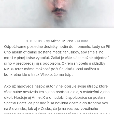
Posted
Categories
8. 11. 2019
by
Michal Mucha
Kultura
on
Odpočítvame posledné desiatky hodín do momentu, kedy sa Pil
Cho album oficiálne dostane medzi fanúšikov, aby sme si ho
mohli v plnej kráse vypočuť. Zatiaľ je ešte stále možné objednať
si ho v predpredaji aj s podpisom. Okrem snippetu a skladby
RMBK teraz máme možnosť počuť aj ďalšiu celú ukážku a
konkrétne ide o track Všetko, čo ma trápi.
Ako už napovedá názov, autor v nej opisuje svoje útrapy, ktoré
však nutne nesúvisia len s jeho osobou, ale aj s ostatnými v jeho
okolí. Hosťuje aj Annet X a o hudobnú spoluprácu sa postaral
Special Beatz. Za pár hodín sa novinka dostala do trendov ako
na Slovensku, tak aj v Česku, čo je na vec bez vizuálneho