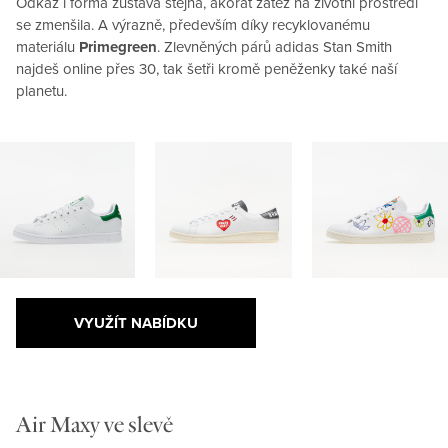
Odkaz i forma zůstává stejná, akorát zátěž na životní prostředí
se zmenšila. A výrazně, především díky recyklovanému
materiálu
Primegreen
. Zlevněných párů adidas Stan Smith
najdeš online přes 30, tak šetři kromě peněženky také naší
planetu.
VYUŽÍT NABÍDKU
Air Maxy ve slevě