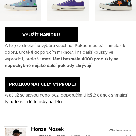
VYUŽÍT NABÍDKU
A to je z dnešního výběru všechno. Pokud máš pár minutek k
dobru, určitě ti doporučím mrknout i na další kousky ve
výprodeji, protože
mezi těmi bezmála 4000 produkty se
nepochybně nějaké další poklady skrývají
.
PROZKOUMAT CELÝ VÝPRODEJ
A ať už se slevou nebo bez, doporučím ti ještě článek shrnující
ty
nejlepší bílé tenisky na léto
.
Honza Nosek
Wholesome ig