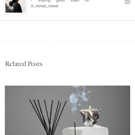
- sharing good vibes on
@_honza_nosek
Related Posts