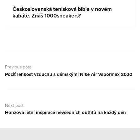
Československá tenisková bible v novém
kabátě. Znáš 1000sneakers?
Navigace
pro
Previous post
příspěvek
Pociť lehkost vzduchu s dámskými Nike Air Vapormax 2020
Previous
post:
Next post
Honzova letní inspirace nevšedních outfitů na každý den
Next
post: