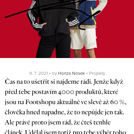
Posted
Categories
9. 7. 2021
by
Honza Nosek
Projekty
on
Čas na to ušetřit si najdeme rádi. Jenže když
před tebe postavím 4000 produktů, které
jsou na Footshopu aktuálně ve slevě až 60 %,
člověka hned napadne, že to nepůjde jen tak.
Ale právě proto jsem rád, že čteš tenhle
článek. Udělal jsem totiž pro tebe výběr toho