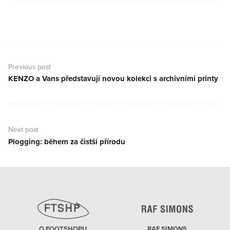
Navigace
pro
Previous post
příspěvek
KENZO a Vans představují novou kolekci s archivními printy
Previous
post:
Next post
Plogging: během za čistší přírodu
Next
post:
O FOOTSHOPU
RAF SIMONS