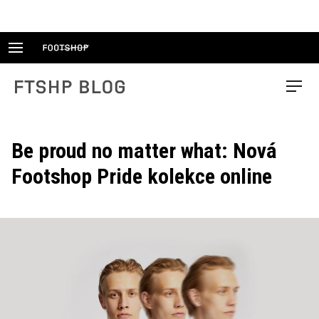
Skip
to
content
FTSHP blog
Menu
Be proud no matter what: Nová
Footshop Pride kolekce online