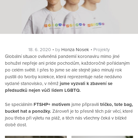
Posted
Categories
18. 6. 2020
by
Honza Nosek
Projekty
on
Globální situace ovlivněná pandemií koronaviru mimo jiné
bohužel nepřeje ani pride pochodům, každoročně pořádaným
po celém světě. I přes to jsme se ale stejně jako minulý rok
pustili do tvorby kolekce, která reprezentuje naše nedávno
vydané stanovisko, v němž
jsme vyzvali k zbavení se
předsudků nejen vůči lidem LGBTQ.
Se speciálním
FTSHP+ motivem
jsme připravili
tričko, tote bag,
bucket hat a ponožky.
Zároveň je to přesně těch pár věcí, které
jsou třeba při výletu na pláž, a těch nás všechny čeká v blízké
době dost.