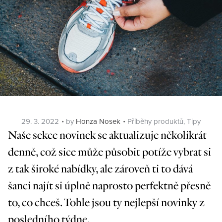
Posted
Categories
29. 3. 2022
by
Honza Nosek
Příběhy produktů
,
Tipy
on
Naše sekce novinek se aktualizuje několikrát
denně, což sice může působit potíže vybrat si
z tak široké nabídky, ale zároveň ti to dává
šanci najít si úplně naprosto perfektně přesně
to, co chceš. Tohle jsou ty nejlepší novinky z
posledního týdne.