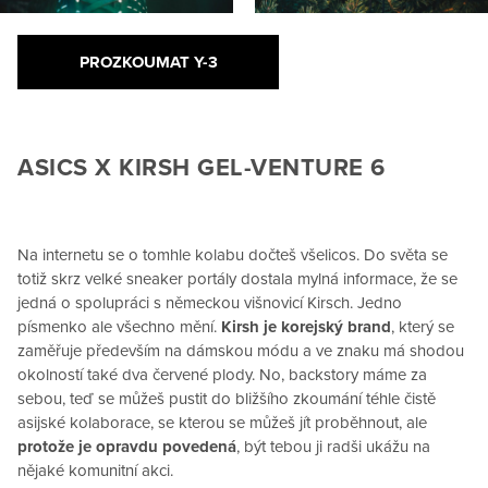
PROZKOUMAT Y-3
ASICS X KIRSH GEL-VENTURE 6
Na internetu se o tomhle kolabu dočteš všelicos. Do světa se
totiž skrz velké sneaker portály dostala mylná informace, že se
jedná o spolupráci s německou višnovicí Kirsch. Jedno
písmenko ale všechno mění.
Kirsh je korejský brand
, který se
zaměřuje především na dámskou módu a ve znaku má shodou
okolností také dva červené plody. No, backstory máme za
sebou, teď se můžeš pustit do bližšího zkoumání téhle čistě
asijské kolaborace, se kterou se můžeš jít proběhnout, ale
protože je opravdu povedená
, být tebou ji radši ukážu na
nějaké komunitní akci.