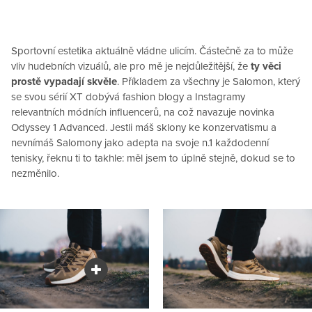
Sportovní estetika aktuálně vládne ulicím. Částečně za to může
vliv hudebních vizuálů, ale pro mě je nejdůležitější, že
ty věci
prostě vypadají skvěle
. Příkladem za všechny je Salomon, který
se svou sérií XT dobývá fashion blogy a Instagramy
relevantních módních influencerů, na což navazuje novinka
Odyssey 1 Advanced. Jestli máš sklony ke konzervatismu a
nevnímáš Salomony jako adepta na svoje n.1 každodenní
tenisky, řeknu ti to takhle: měl jsem to úplně stejně, dokud se to
nezměnilo.