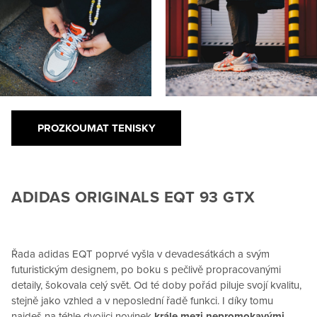
PROZKOUMAT TENISKY
ADIDAS ORIGINALS EQT 93 GTX
Řada adidas EQT poprvé vyšla v devadesátkách a svým
futuristickým designem, po boku s pečlivě propracovanými
detaily, šokovala celý svět. Od té doby pořád piluje svojí kvalitu,
stejně jako vzhled a v neposlední řadě funkci. I díky tomu
najdeš na téhle dvojici novinek
krále mezi nepromokavými