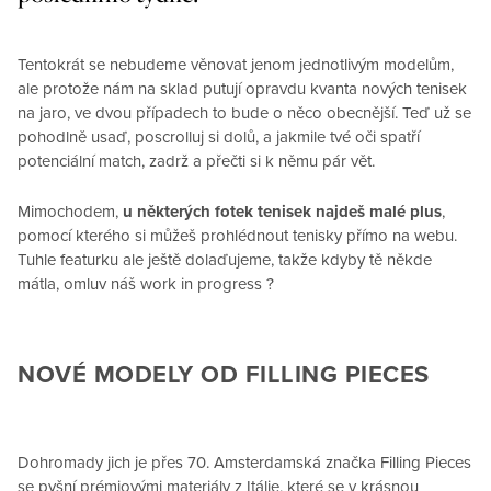
Tentokrát se nebudeme věnovat jenom jednotlivým modelům,
ale protože nám na sklad putují opravdu kvanta nových tenisek
na jaro, ve dvou případech to bude o něco obecnější. Teď už se
pohodlně usaď, poscrolluj si dolů, a jakmile tvé oči spatří
potenciální match, zadrž a přečti si k němu pár vět.
Mimochodem,
u některých fotek tenisek najdeš malé plus
,
pomocí kterého si můžeš prohlédnout tenisky přímo na webu.
Tuhle featurku ale ještě dolaďujeme, takže kdyby tě někde
mátla, omluv náš work in progress ?
NOVÉ MODELY OD FILLING PIECES
Dohromady jich je přes 70. Amsterdamská značka Filling Pieces
se pyšní prémiovými materiály z Itálie, které se v krásnou