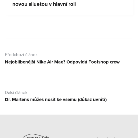
novou siluetou v hlavní roli
Navigace
pro
Předchozí článek
příspěvek
Nejoblíbenější Nike Air Max? Odpovídá Footshop crew
Předchozí
článek:
Další článek
Dr. Martens můžeš nosit ke všemu (důkaz uvnitř)
Další
článek: