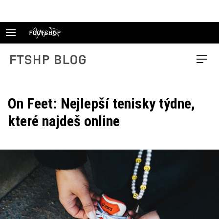
Skip
to
content
FTSHP blog
Menu
On Feet: Nejlepší tenisky týdne,
které najdeš online