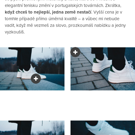
elegantní tenisku změní v portugalských továrnách. Zkrátka,
když chceš to nejlepší, jedna země nestačí
. Vyšší cena je v
tomhle případě přímo úměrná kvalitě – a vůbec mi nebude
vadit, když mě vezmeš za slovo, prozkoumáš nabídku a jedny
vyzkoušíš.