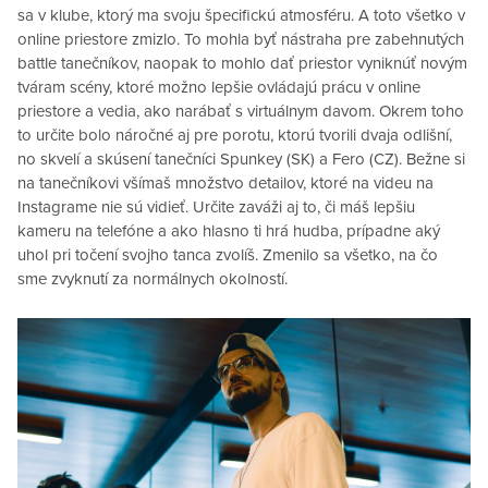
sa v klube, ktorý ma svoju špecifickú atmosféru. A toto všetko v
online priestore zmizlo. To mohla byť nástraha pre zabehnutých
battle tanečníkov, naopak to mohlo dať priestor vyniknúť novým
tváram scény, ktoré možno lepšie ovládajú prácu v online
priestore a vedia, ako narábať s virtuálnym davom. Okrem toho
to určite bolo náročné aj pre porotu, ktorú tvorili dvaja odlišní,
no skvelí a skúsení tanečníci Spunkey (SK) a Fero (CZ). Bežne si
na tanečníkovi všímaš množstvo detailov, ktoré na videu na
Instagrame nie sú vidieť. Určite zaváži aj to, či máš lepšiu
kameru na telefóne a ako hlasno ti hrá hudba, prípadne aký
uhol pri točení svojho tanca zvolíš. Zmenilo sa všetko, na čo
sme zvyknutí za normálnych okolností.