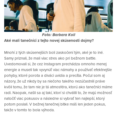
Foto: Barbara Koll
Aké mali tanečníci z tejto novej skúsenosti dojmy?
Mnohí z tých skúsenejších boli zaskočení tým, aké je to iné.
Samy priznali, že mali viac stres ako pri bežnom battle.
Uvedomovali si, že cez Instagram prechádza omnoho menej
energie a museli tak vyvynúť viac námahy a používať efektnejšie
pohyby, ktoré porota a diváci uvidia a precítia. Počul som aj
názory, že už nikdy by sa niečoho takého nezúčastnili práve
kvôli tomu, že tam nie je tá atmosféra, ktorú ako tanečníci máme
radi. Naopak, našli sa aj takí, ktorí si chválili to, že majú možnosť
natočiť viac pokusov a následne si vybrať ten najlepší, ktorý
potom poslali. V bežnej tanečnej bitke máš len jeden pokus,
takže v tomto to bola výhoda.