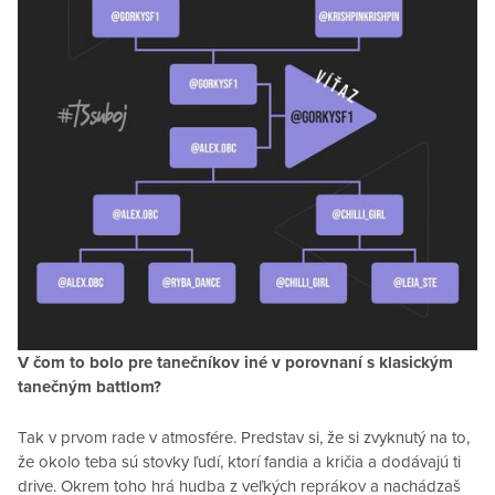
V čom to bolo pre tanečníkov iné v porovnaní s klasickým
tanečným battlom?
Tak v prvom rade v atmosfére. Predstav si, že si zvyknutý na to,
že okolo teba sú stovky ľudí, ktorí fandia a kričia a dodávajú ti
drive. Okrem toho hrá hudba z veľkých reprákov a nachádzaš