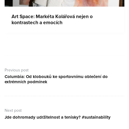
Art Space: Markéta Kolářová nejen o
kontrastech a emocích
Navigace
pro
Previous post
příspěvek
Columbia: Od klobouků ke sportovnímu oblečení do
Previous
extrémních podmínek
post:
Next post
Jde dohromady udržitelnost a tenisky? #sustainability
Next
post: