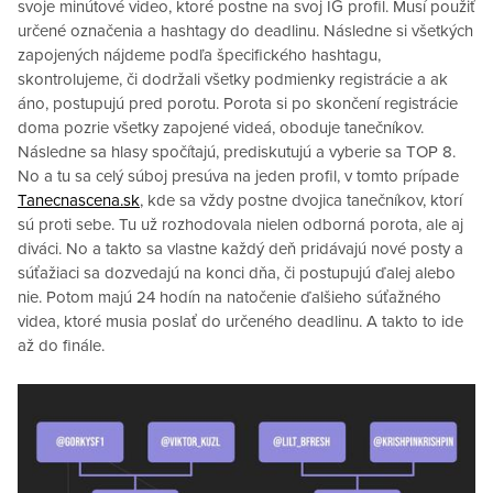
svoje minútové video, ktoré postne na svoj IG profil. Musí použiť
určené označenia a hashtagy do deadlinu. Následne si všetkých
zapojených nájdeme podľa špecifického hashtagu,
skontrolujeme, či dodržali všetky podmienky registrácie a ak
áno, postupujú pred porotu. Porota si po skončení registrácie
doma pozrie všetky zapojené videá, oboduje tanečníkov.
Následne sa hlasy spočítajú, prediskutujú a vyberie sa TOP 8.
No a tu sa celý súboj presúva na jeden profil, v tomto prípade
Tanecnascena.sk
, kde sa vždy postne dvojica tanečníkov, ktorí
sú proti sebe. Tu už rozhodovala nielen odborná porota, ale aj
diváci. No a takto sa vlastne každý deň pridávajú nové posty a
súťažiaci sa dozvedajú na konci dňa, či postupujú ďalej alebo
nie. Potom majú 24 hodín na natočenie ďalšieho súťažného
videa, ktoré musia poslať do určeného deadlinu. A takto to ide
až do finále.