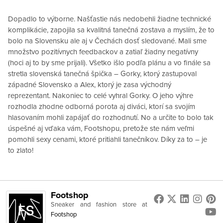
Dopadlo to výborne. Našťastie nás nedobehli žiadne technické
komplikácie, zapojila sa kvalitná tanečná zostava a myslím, že to
bolo na Slovensku ale aj v Čechách dosť sledované. Mali sme
množstvo pozitívnych feedbackov a zatiaľ žiadny negatívny
(hoci aj to by sme prijali). Všetko išlo podľa plánu a vo finále sa
stretla slovenská tanečná špička – Gorky, ktorý zastupoval
západné Slovensko a Alex, ktorý je zasa východný
reprezentant. Nakoniec to celé vyhral Gorky. O jeho výhre
rozhodla zhodne odborná porota aj diváci, ktorí sa svojím
hlasovaním mohli zapájať do rozhodnutí. No a určite to bolo tak
úspešné aj vďaka vám, Footshopu, pretože ste nám veľmi
pomohli sexy cenami, ktoré pritiahli tanečníkov. Díky za to – je
to zlato!
Footshop
Sneaker and fashion store
at
Footshop