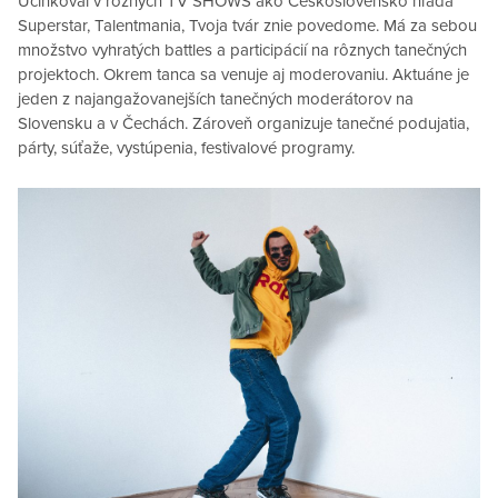
Účinkoval v rôznych TV SHOWS ako Československo hľadá
Superstar, Talentmania, Tvoja tvár znie povedome. Má za sebou
množstvo vyhratých battles a participácií na rôznych tanečných
projektoch. Okrem tanca sa venuje aj moderovaniu. Aktuáne je
jeden z najangažovanejších tanečných moderátorov na
Slovensku a v Čechách. Zároveň organizuje tanečné podujatia,
párty, súťaže, vystúpenia, festivalové programy.