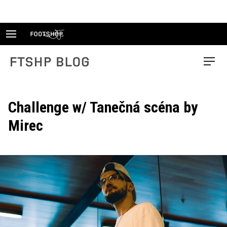
Skip
to
content
FTSHP blog
Menu
Challenge w/ Tanečná scéna by
Mirec