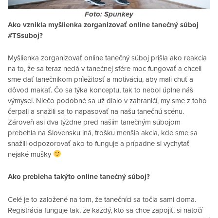
Foto: Spunkey
Ako vznikla myšlienka zorganizovať online tanečný súboj
#TSsuboj?
Myšlienka zorganizovať online tanečný súboj prišla ako reakcia
na to, že sa teraz nedá v tanečnej sfére moc fungovať a chceli
sme dať tanečníkom príležitosť a motiváciu, aby mali chuť a
dôvod makať. Čo sa týka konceptu, tak to nebol úplne náš
výmysel. Niečo podobné sa už dialo v zahraničí, my sme z toho
čerpali a snažili sa to napasovať na našu tanečnú scénu.
Zároveň asi dva týždne pred naším tanečným súbojom
prebehla na Slovensku iná, trošku menšia akcia, kde sme sa
snažili odpozorovať ako to funguje a prípadne si vychytať
nejaké mušky
Ako prebieha takýto online tanečný súboj?
Celé je to založené na tom, že tanečníci sa točia sami doma.
Registrácia funguje tak, že každý, kto sa chce zapojiť, si natočí