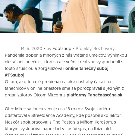
Posted
Categories
14. 5. 2020
by
Footshop
Projekty
,
Rozhovory
on
Pandémia dobehla mnohých z nás vrátane umelcov. Výnimkou
nie sú ani tanečníci, ktorí sa ale veľmi kreatívne vysporiadali s
touto situáciou a zorganizovali
online tanečný súboj
#TSsuboj.
O tom, ako to celé prebiehalo a aké nástrahy čakali na
tanečníkov v online priestore sme sa porozprávali s jedným z
organizátorov Otcom Mircom z
platformy Tanečnáscéna.sk.
Otec Mirec sa tancu venuje cca 13 rokov. Svoju kariéru
odštartoval v Streetdance Academy, kde pôsobil ako lektor.
Neskôr spolupracoval s The Pastels a Miňom Kerešom, s
ktorými vystupoval napríklad v Las Vegas, na Ibize atď.