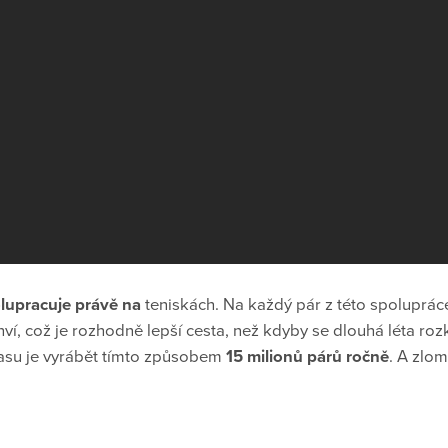
lupracuje právě na
teniskách. Na každý pár z této spoluprác
hví, což je rozhodně lepší cesta, než kdyby se dlouhá léta roz
asu je vyrábět tímto způsobem
15 milionů párů ročně
. A zlo