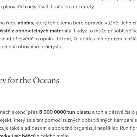
a plány těch největších hráčů na poli módy.
 na řadu
adidas
, který tohle téma bere opravdu vážně. Jeho c
čistě z obnovitelných materiálů
. I když to může působit spíš
ě snad přesvědčí o opaku. O tom, že adidas má opravdu našlá
itelnosti obuvního průmyslu.
ley for the Oceans
ánech skončí přes
8 000 0000 tun plastu
a tohle děsivé číslo
rojekt, který se s tím pomocí různých dobročinných kampaní s
uje také s adidasem a společně organizují například Run Fo
ovky tisíc běžců
z celého světa.