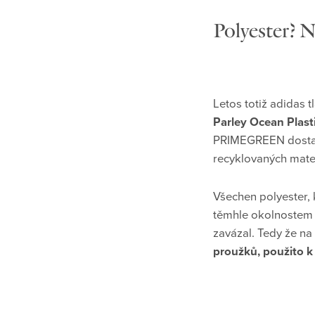
Polyester? N
Letos totiž adidas 
Parley Ocean Plast
PRIMEGREEN dostane 
recyklovaných mate
Všechen polyester,
těmhle okolnostem a
zavázal. Tedy že n
proužků, použito k 