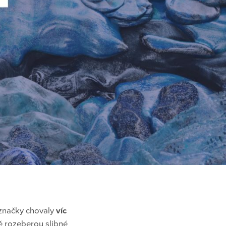
 značky chovaly
víc
ně rozeberou slibné