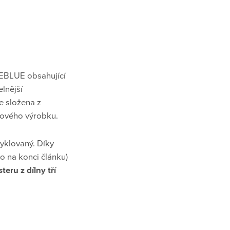
EBLUE obsahující
elnější
e složena z
ového výrobku.
yklovaný. Díky
o na konci článku)
ru z dílny tří