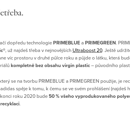
etřeba.
tlačí dopředu technologie
PRIMEBLUE
a
PRIMEGREEN
. PRIM
ic®
, už najdeš třeba v nejnovějších
Ultraboost 20
. Ještě udržit
víc prostoru v druhé půlce roku a půjde o látku, která bud
riálů
kompletně bez obsahu virgin plastic
– původního plast
 který se na tvorbu PRIMEBLUE a PRIMEGREEN použije, je rec
didas spěje k tomu, k čemu se ve svém prohlášení (najdeš h
a konci roku 2020 bude
50 % všeho vyprodukovaného polyeste
recyklaci
.