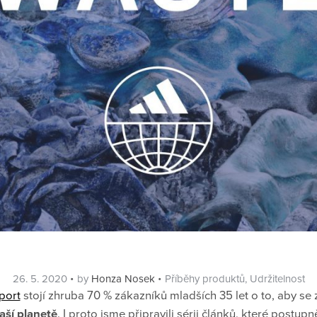
Posted
Categories
26. 5. 2020
by
Honza Nosek
Příběhy produktů
,
Udržitelnost
on
port
stojí zhruba 70 % zákazníků mladších 35 let o to, aby se
ší planetě
. I proto jsme připravili sérii článků, které postup