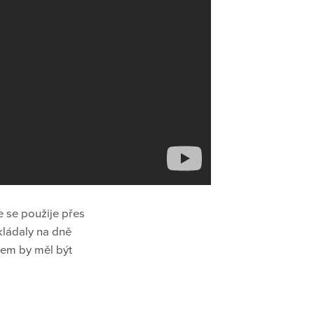
e se použije přes
kládaly na dně
mem by měl být