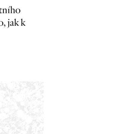
tního
, jak k