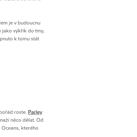
ílem je v budoucnu
e jako výkřik do tmy,
pnuto k tomu stát
 pořád roste.
Parley
naží něco dělat. Od
r Oceans, kterého