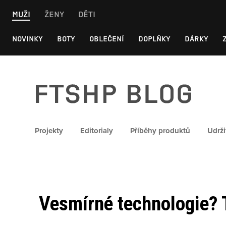
Skip
MUŽI
ŽENY
DĚTI
to
content
NOVINKY
BOTY
OBLEČENÍ
DOPLŇKY
DÁRKY
FTSHP blog
Projekty
Editorialy
Příběhy produktů
Udrži
Vesmírné technologie? T