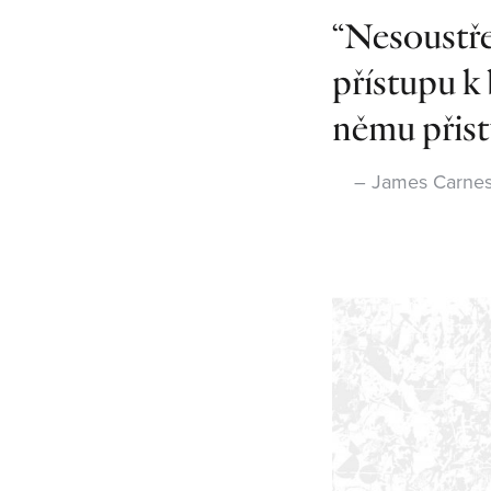
Nesoustře
přístupu k
němu přist
James Carnes,