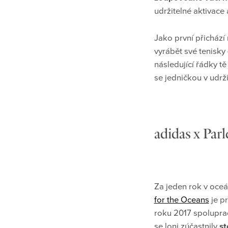
udržitelné aktivace 
Jako první přichází
vyrábět své tenisky
následující řádky t
se jedničkou v udrž
adidas x Par
Za jeden rok v oce
for the Oceans
je p
roku 2017 spoluprac
se loni zúčastnily
st