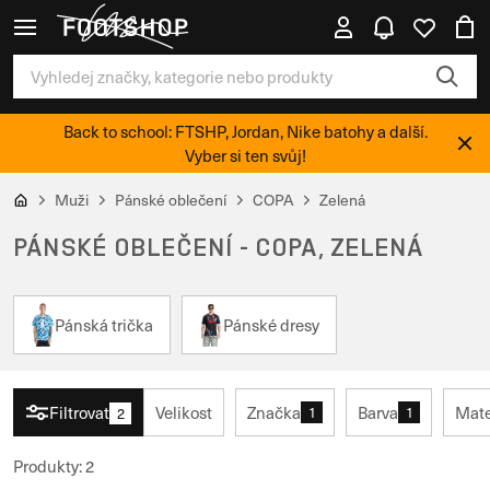
Back to school: FTSHP, Jordan, Nike batohy a další.
Vyber si ten svůj!
Muži
Pánské oblečení
COPA
Zelená
PÁNSKÉ OBLEČENÍ - COPA, ZELENÁ
Pánská trička
Pánské dresy
Filtrovat
Velikost
Značka
Barva
Mate
1
1
2
Produkty
:
2