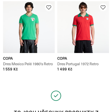
COPA
COPA
Dres Mexico Pelé 1980's Retro
Dres Portugal 1972 Retro
Football Shirt UNISEX
1 559 Kč
Football Shirt UNISEX
1 499 Kč