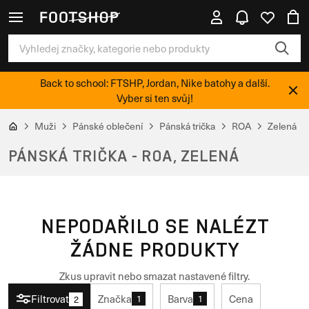
Back to school: FTSHP, Jordan, Nike batohy a další.
Vyber si ten svůj!
Muži
Pánské oblečení
Pánská trička
ROA
Zelená
PÁNSKÁ TRIČKA - ROA, ZELENÁ
NEPODAŘILO SE NALÉZT
ŽÁDNE PRODUKTY
Zkus upravit nebo smazat nastavené filtry.
Filtrovat
Značka
Barva
Cena
1
1
2