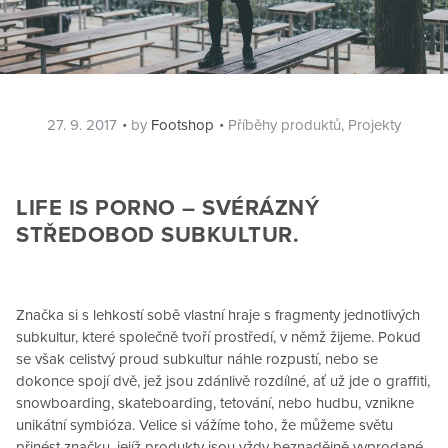
Posted
Categories
27. 9. 2017
by
Footshop
Příběhy produktů
,
Projekty
on
LIFE IS PORNO – SVÉRÁZNÝ
STŘEDOBOD SUBKULTUR.
Značka si s lehkostí sobě vlastní hraje s fragmenty jednotlivých
subkultur, které společně tvoří prostředí, v němž žijeme. Pokud
se však celistvý proud subkultur náhle rozpustí, nebo se
dokonce spojí dvě, jež jsou zdánlivě rozdílné, ať už jde o graffiti,
snowboarding, skateboarding, tetování, nebo hudbu, vznikne
unikátní symbióza. Velice si vážíme toho, že můžeme světu
přinést značku, jejíž produkty jsou vždy beznadějně vyprodané