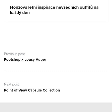
Honzova letní inspirace nevšedních outfitů na
každý den
Navigace
pro
Previous post
příspěvek
Footshop x Lousy Auber
Previous
post:
Next post
Point of View Capsule Collection
Next
post: