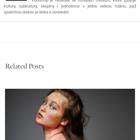
Footshop je neustále se rozvíjející médium, které spojuje
kultury, subkultury, skupiny i jednotlivce v jednu velkou rodinu, jejíž
společnou láskou je láska k teniskám.
Related Posts