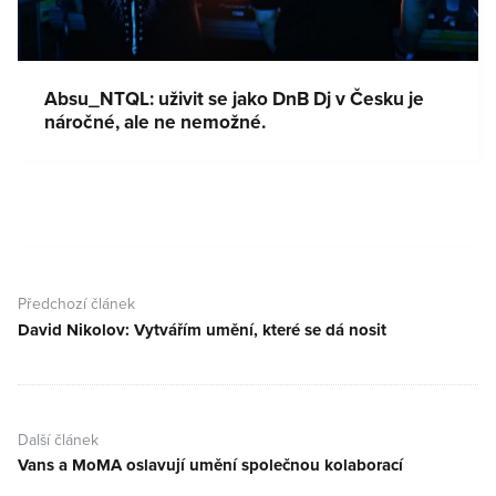
Absu_NTQL: uživit se jako DnB Dj v Česku je
náročné, ale ne nemožné.
Navigace
pro
Předchozí článek
příspěvek
David Nikolov: Vytvářím umění, které se dá nosit
Předchozí
článek:
Další článek
Vans a MoMA oslavují umění společnou kolaborací
Další
článek: