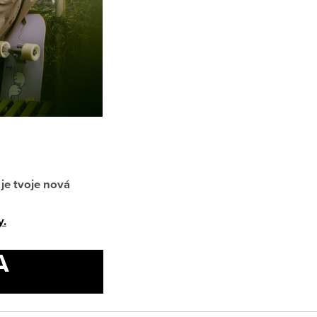
je tvoje nová
y.
A