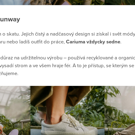
runway
 o skatu. Jejich čistý a nadčasový design si získal i svět módy.
ru nebo ladíš outfit do práce,
Cariuma vždycky sedne
.
důraz na udržitelnou výrobu – používá recyklované a organic
ysadí strom a ve všem hraje fér. A to je přístup, se kterým s
žňujeme.