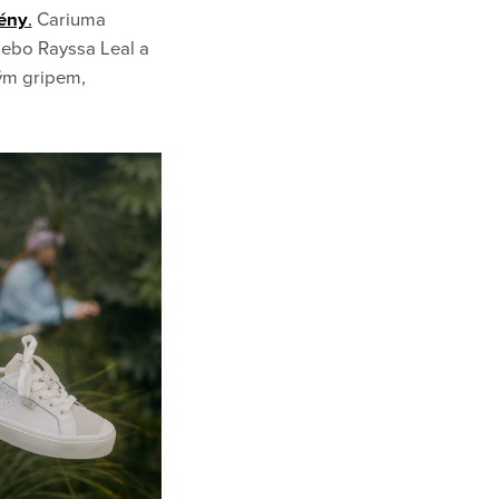
cény
.
Cariuma
nebo Rayssa Leal a
ným gripem,