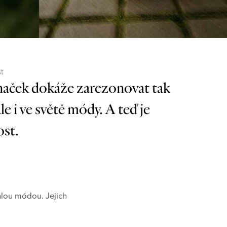
t
značek dokáže zarezonovat tak
le i ve světě módy. A teď je
ost.
hlou módou. Jejich