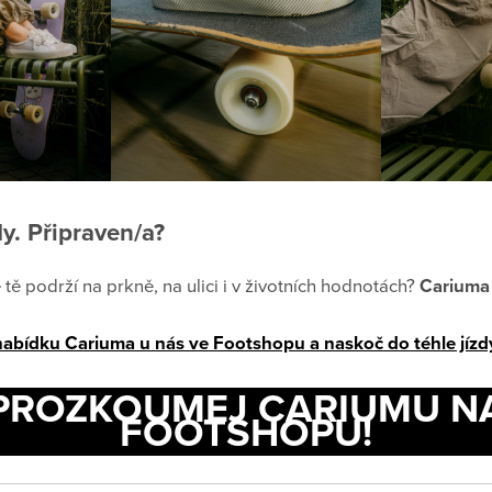
y. Připraven/a?
 tě podrží na prkně, na ulici i v životních hodnotách?
Cariuma 
nabídku Cariuma u nás ve Footshopu a naskoč do téhle jízd
PROZKOUMEJ CARIUMU N
FOOTSHOPU!