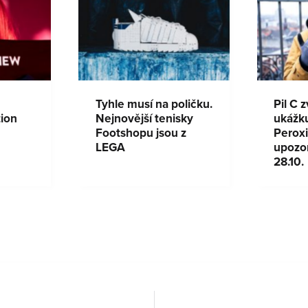
Tyhle musí na poličku.
Pil C 
tion
Nejnovější tenisky
ukážk
Footshopu jsou z
Peroxi
LEGA
upozo
28.10.