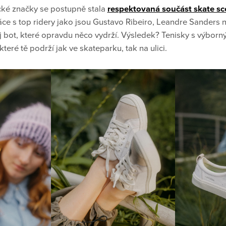
ké značky se postupně stala
respektovaná součást skate s
e s top ridery jako jsou Gustavo Ribeiro, Leandre Sanders 
j bot, které opravdu něco vydrží. Výsledek? Tenisky s výbor
teré tě podrží jak ve skateparku, tak na ulici.