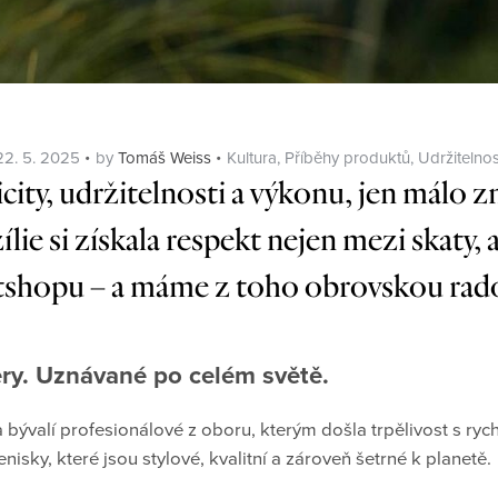
Posted
Categories
22. 5. 2025
by
Tomáš Weiss
Kultura
,
Příběhy produktů
,
Udržitelnos
on
ity, udržitelnosti a výkonu, jen málo 
ílie si získala respekt nejen mezi skaty, a
tshopu – a máme z toho obrovskou rad
ry. Uznávané po celém světě.
a bývalí profesionálové z oboru, kterým došla trpělivost s ryc
enisky, které jsou stylové, kvalitní a zároveň šetrné k planetě.