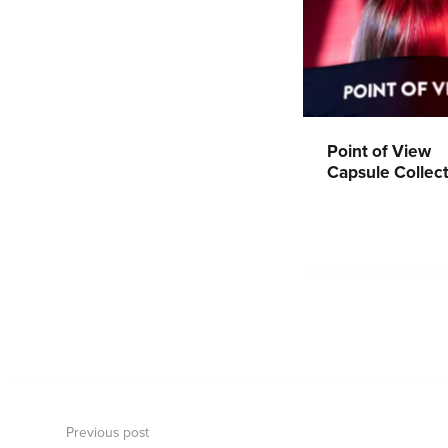
Point of View
Capsule Collec
Navigace
pro
Previous post