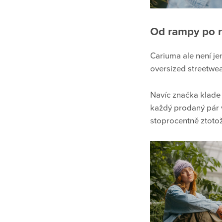
Od rampy po 
Cariuma ale není jen
oversized streetwea
Navíc značka klade 
každý prodaný pár v
stoprocentně ztoto