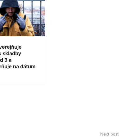
zverejňuje
u skladby
d 3 a
rňuje na dátum
Next post