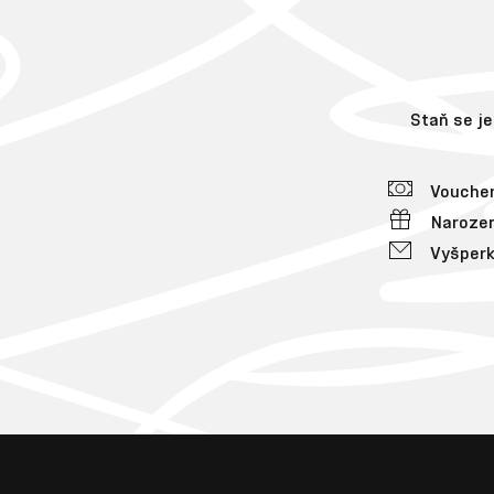
Staň se j
Voucher
Narozen
Vyšperk