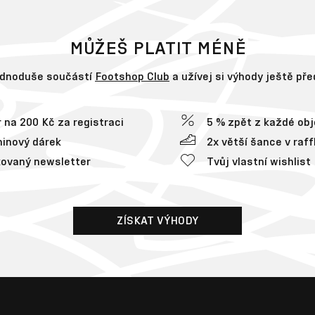
MŮŽEŠ PLATIT MÉNĚ
ednoduše součástí
Footshop Club
a užívej si výhody ještě př
 na 200 Kč za registraci
5 % zpět z každé ob
inový dárek
2x větší šance v raff
ovaný newsletter
Tvůj vlastní wishlist
ZÍSKAT VÝHODY