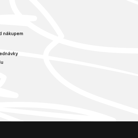
ed nákupem
jednávky
lu