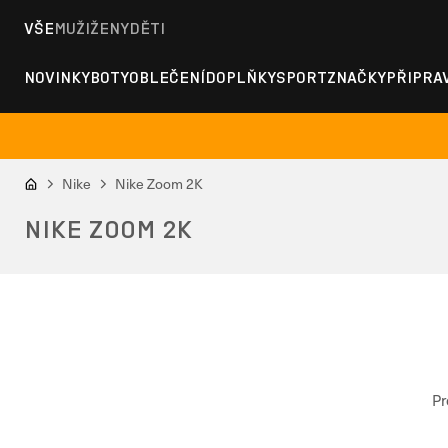
VŠE
MUŽI
ŽENY
DĚTI
NOVINKY
BOTY
OBLEČENÍ
DOPLŇKY
SPORT
ZNAČKY
PŘIPRA
Nike
Nike Zoom 2K
NIKE ZOOM 2K
Pr