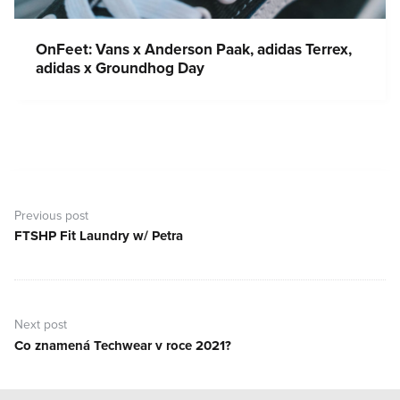
OnFeet: Vans x Anderson Paak, adidas Terrex,
adidas x Groundhog Day
Navigace
pro
Previous post
příspěvek
FTSHP Fit Laundry w/ Petra
Previous
post:
Next post
Co znamená Techwear v roce 2021?
Next
post: