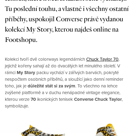
Tu poslední touhu, a vlastně i všechny ostatní
příběhy, uspokojil Converse právě vydanou
kolekcí My Story, kterou najdeš online na
Footshopu.
Kolekci tvoří dvě colorways legendárních
Chuck Taylor 70
,
jejichž kořeny sahají až do dvacátých let minulého století. V
rámci
My Story
packu vychází v zářivých barvách, pokryté
nespočtem osobních příběhů, a sloužící jako denní reminder
toho, jak je
důležité stát si za svým
. To všechno na lehce
zvýšené platformě a v duchu nenápadné vintage elegance,
kterou verze
70
ikonických tenisek
Converse Chuck Taylor
,
symbolizuje.