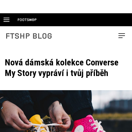
Skip
to
content
FTSHP blog
Menu
Nová dámská kolekce Converse
My Story vypráví i tvůj příběh