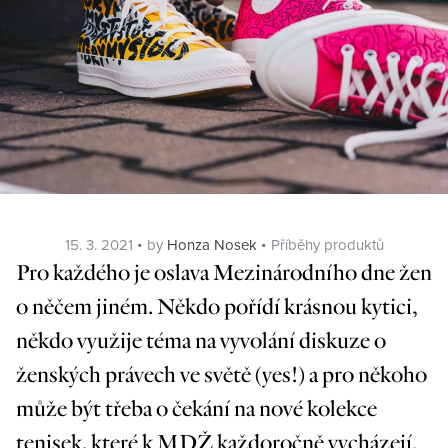
Posted
Categories
15. 3. 2021
by
Honza Nosek
Příběhy produktů
on
Pro každého je oslava Mezinárodního dne žen
o něčem jiném. Někdo pořídí krásnou kytici,
někdo využije téma na vyvolání diskuze o
ženských právech ve světě (yes!) a pro někoho
může být třeba o čekání na nové kolekce
tenisek, které k MDŽ každoročně vycházejí.