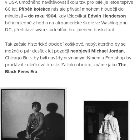
v USA umožněno navštěvovat školu tzv. pro bílé, je letos teprve
66 let.
Příběh kolekce
nás ale přivádí mnohem hlouběji do
minulosti –
do roku 1904
, kdy tělocvikář
Edwin Henderson
během jedné z hodin na afroamerické škole ve Washingtonu
DC, představil svým studentům hru jménem basketbal.
Tak začala historické období košíkové, nebýt kterého by se
možná o pár desítek let později
neobjevil Michael Jordan
,
Chicago Bulls by byli navždy neznámým týmem a Footshop by
prodával kolečkové brusle. Začalo období, známe jako
The
Black Fives Era
.