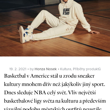
Posted
Categories
19. 2. 2021
by
Honza Nosek
Kultura
,
Příběhy produktů
on
Basketbal v Americe stál u zrodu sneaker
kultury mnohem dřív než jakýkoliv jiný sport.
Dnes sleduje NBA celý svět. Vliv největší
basketbalové ligy světa na kulturu a především
vizuální podobu městských outfitů neustále