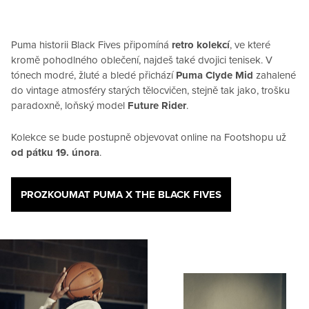
Puma historii Black Fives připomíná
retro kolekcí
, ve které
kromě pohodlného oblečení, najdeš také dvojici tenisek. V
tónech modré, žluté a bledé přichází
Puma Clyde Mid
zahalené
do vintage atmosféry starých tělocvičen, stejně tak jako, trošku
paradoxně, loňský model
Future Rider
.
Kolekce se bude postupně objevovat online na Footshopu už
od pátku 19. února
.
PROZKOUMAT PUMA X THE BLACK FIVES