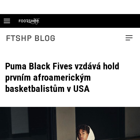
Skip
to
content
FTSHP blog
Menu
Puma Black Fives vzdává hold
prvním afroamerickým
basketbalistům v USA