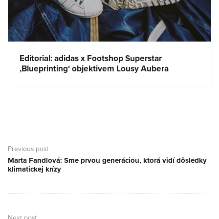
Editorial: adidas x Footshop Superstar
‚Blueprinting‘ objektivem Lousy Aubera
Navigace
pro
Previous post
příspěvek
Marta Fandlová: Sme prvou generáciou, ktorá vidí dôsledky
Previous
klimatickej krízy
post:
Next post