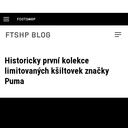
Skip
to
content
FTSHP blog
Menu
Historicky první kolekce
limitovaných kšiltovek značky
Puma