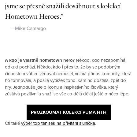
jsme se přesně snažili dosáhnout s kolekcí
Hometown Heroes.
Mike Camargo
A kdo je vlastně hometown hero?
Někdo, kdo nezapomíná
odkud pochází. Někdo, kdo i přes to, že by se podobným
činnostem vůbec věnovat nemusel, vnímá přínos komunity, která
ho formovala, a posílá výtěžek toho, kam ho dostala, zpět do
hry. Jednoduše jde o ikonu a inspirativního člověka, který
zůstává pozitivní a snaží se vše co dělá dělat ještě o něco lépe.
PROZKOUMAT KOLEKCI PUMA HTH
Čti také
výběr top tenisek na přivítání sluníčka
.