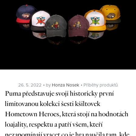
Posted
Categories
26. 5. 2022
by
Honza Nosek
Příběhy produktů
on
Puma představuje svoji historicky první
limitovanou kolekci šesti kšiltovek
Hometown Heroes, která stojí na hodnotách
loajality, respektu a patří všem, kteří
nezapomínají vracet co je hra naučila tam, kde