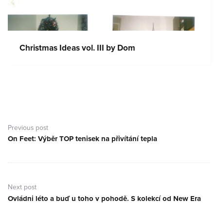
Christmas Ideas vol. III by Dom
Navigace
pro
Previous post
příspěvek
On Feet: Výběr TOP tenisek na přivítání tepla
Previous
post:
Next post
Ovládni léto a buď u toho v pohodě. S kolekcí od New Era
Next
post: