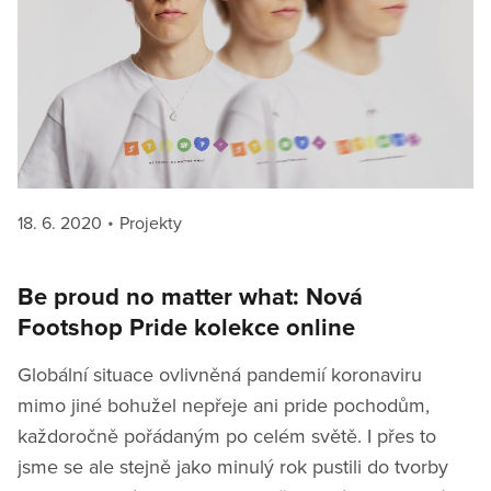
Posted
Categories
18. 6. 2020
Projekty
on
Be proud no matter what: Nová
Footshop Pride kolekce online
Globální situace ovlivněná pandemií koronaviru
mimo jiné bohužel nepřeje ani pride pochodům,
každoročně pořádaným po celém světě. I přes to
jsme se ale stejně jako minulý rok pustili do tvorby