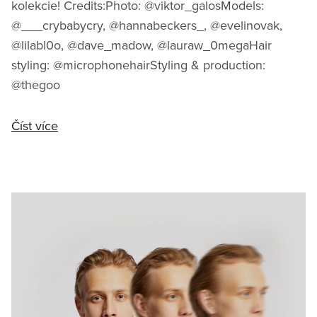
kolekcie! Credits:Photo: @viktor_galosModels:
@___crybabycry, @hannabeckers_, @evelinovak,
@lilabl0o, @dave_madow, @lauraw_0megaHair
styling: @microphonehairStyling & production:
@thegoo
Číst více