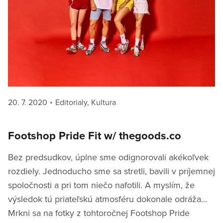
Posted
Categories
20. 7. 2020
Editorialy
,
Kultura
on
Footshop Pride Fit w/ thegoods.co
Bez predsudkov, úplne sme odignorovali akékoľvek
rozdiely. Jednoducho sme sa stretli, bavili v príjemnej
spoločnosti a pri tom niečo nafotili. A myslím, že
výsledok tú priateľskú atmosféru dokonale odráža...
Mrkni sa na fotky z tohtoročnej Footshop Pride