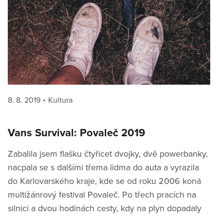
Posted
Categories
8. 8. 2019
Kultura
on
Vans Survival: Povaleč 2019
Zabalila jsem flašku čtyřicet dvojky, dvě powerbanky,
nacpala se s dalšími třema lidma do auta a vyrazila
do Karlovarského kraje, kde se od roku 2006 koná
multižánrový festival Povaleč. Po třech pracích na
silnici a dvou hodinách cesty, kdy na plyn dopadaly