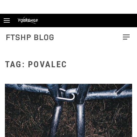
Skip
to
content
FTSHP blog
Menu
TAG: POVALEC