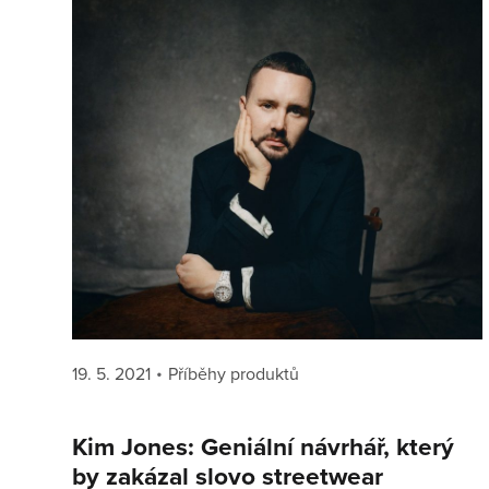
Posted
Categories
19. 5. 2021
Příběhy produktů
on
Kim Jones: Geniální návrhář, který
by zakázal slovo streetwear