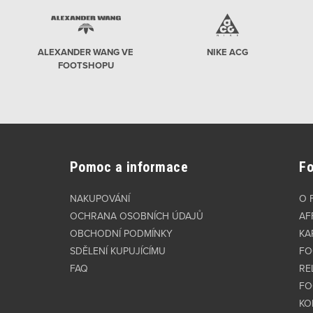
ALEXANDER WANG VE
NIKE ACG
FOOTSHOPU
Pomoc a informace
F
NAKUPOVÁNÍ
O 
OCHRANA OSOBNÍCH ÚDAJŮ
AF
OBCHODNÍ PODMÍNKY
KA
SDĚLENÍ KUPUJÍCÍMU
FO
FAQ
RE
FO
KO