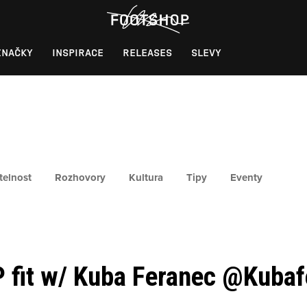
ZNAČKY
INSPIRACE
RELEASES
SLEVY
telnost
Rozhovory
Kultura
Tipy
Eventy
 fit w/ Kuba Feranec @Kubaf