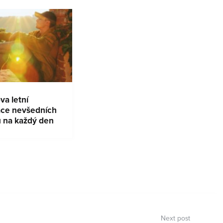
a letní
ace nevšedních
ů na každý den
Next post