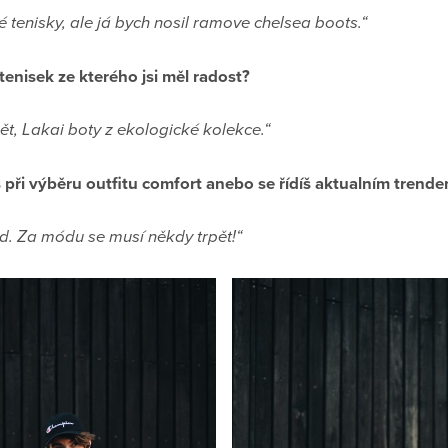
é tenisky, ale já bych nosil ramove chelsea boots.“
 tenisek ze kterého jsi měl radost?
ět, Lakai boty z ekologické kolekce.“
při výběru outfitu comfort anebo se řídíš aktualním trend
nd. Za módu se musí někdy trpět!“