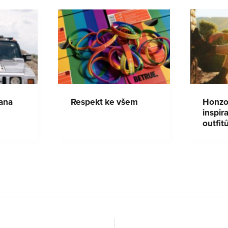
jana
Respekt ke všem
Honzov
inspir
outfit