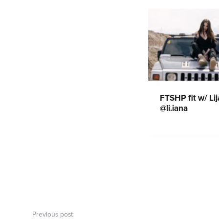
FTSHP fit w/ Li
@li.iana
Navigace
pro
Previous post