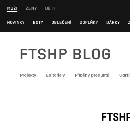
Skip
MUŽI
ŽENY
DĚTI
to
content
NOVINKY
BOTY
OBLEČENÍ
DOPLŇKY
DÁRKY
FTSHP blog
Projekty
Editorialy
Příběhy produktů
Udrži
FTSHP