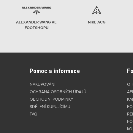
ALEXANDER WANG VE
NIKE ACG
FOOTSHOPU
Pomoc a informace
F
NAKUPOVÁNÍ
O 
OCHRANA OSOBNÍCH ÚDAJŮ
AF
OBCHODNÍ PODMÍNKY
KA
SDĚLENÍ KUPUJÍCÍMU
FO
FAQ
RE
FO
KO