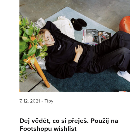
Posted
Categories
7. 12. 2021
Tipy
on
Dej vědět, co si přeješ. Použij na
Footshopu wishlist