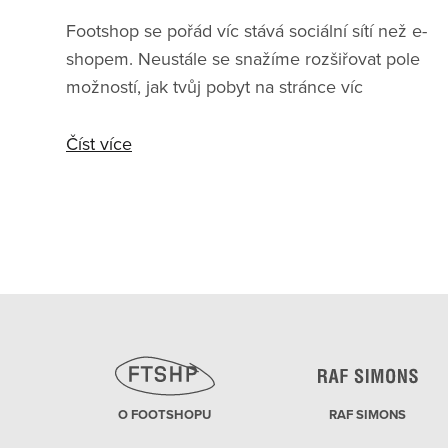
Footshop se pořád víc stává sociální sítí než e-
shopem. Neustále se snažíme rozšiřovat pole
možností, jak tvůj pobyt na stránce víc
zinteraktivnit, a také proto je tu wishlist. Tvůj
vlastní seznam přání, se kterým můžeš dělat
Číst více
kde co, poslat ho kde komu a těžit z jeho
funkcí. Letos nemusíš psát dopis Ježíškovi. Je
tady wishlist. Tvůj unikátní seznam oblíbených
produktů, který reprezentuje tvůj styl a hlídá ty
nejlepší tenisky a oblečení z Footshopu, které
tě zaujmou. Pojď zjistit víc o jeho možnostech.
O FOOTSHOPU
RAF SIMONS