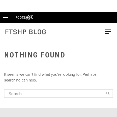
Skip
to
content
FTSHP blog
Menu
NOTHING FOUND
It seems we can’t find what you’re looking for. Perhaps
searching can help.
Search
Sea
for: