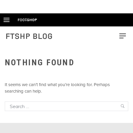
Skip
to
content
FTSHP blog
Menu
NOTHING FOUND
It seems we can’t find what you’re looking for. Perhaps
searching can help.
Search
Sea
for: