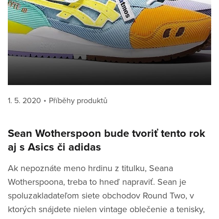
Posted
Categories
1. 5. 2020
Příběhy produktů
on
Sean Wotherspoon bude tvoriť tento rok
aj s Asics či adidas
Ak nepoznáte meno hrdinu z titulku, Seana
Wotherspoona, treba to hneď napraviť. Sean je
spoluzakladateľom siete obchodov Round Two, v
ktorých snájdete nielen vintage oblečenie a tenisky,