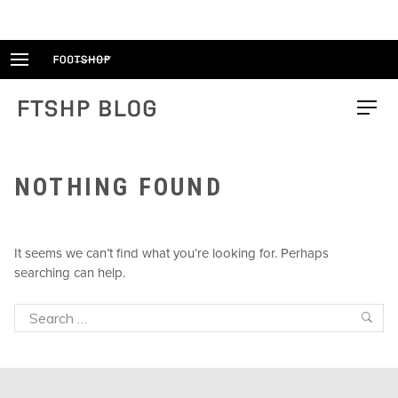
Skip
to
content
FTSHP blog
Menu
NOTHING FOUND
It seems we can’t find what you’re looking for. Perhaps
searching can help.
Search
Sea
for: