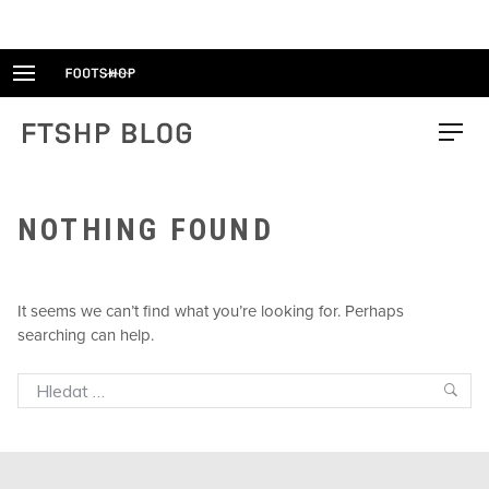
Skip
to
content
FTSHP blog
Menu
NOTHING FOUND
It seems we can’t find what you’re looking for. Perhaps
searching can help.
Search
Sea
for: