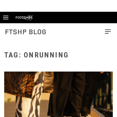
Skip
to
content
FTSHP blog
Menu
TAG: ONRUNNING