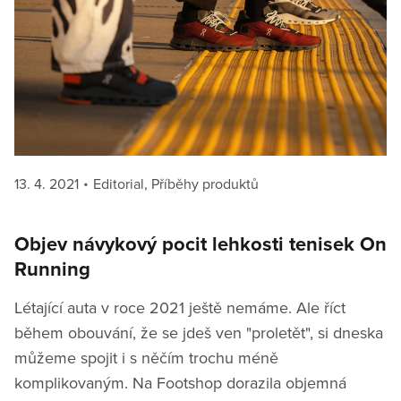
Posted
Categories
13. 4. 2021
Editorial
,
Příběhy produktů
on
Objev návykový pocit lehkosti tenisek On
Running
Létající auta v roce 2021 ještě nemáme. Ale říct
během obouvání, že se jdeš ven "proletět", si dneska
můžeme spojit i s něčím trochu méně
komplikovaným. Na Footshop dorazila objemná