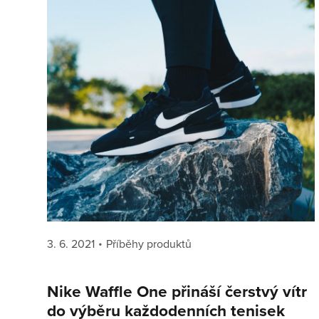
Posted
Categories
3. 6. 2021
Příběhy produktů
on
Nike Waffle One přináší čerstvý vítr
do výběru každodenních tenisek