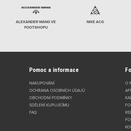
ALEXANDER WANG VE
NIKE ACG
FOOTSHOPU
Pomoc a informace
F
NAKUPOVÁNÍ
O 
OCHRANA OSOBNÍCH ÚDAJŮ
AF
OBCHODNÍ PODMÍNKY
KA
SDĚLENÍ KUPUJÍCÍMU
FO
FAQ
RE
FO
KO