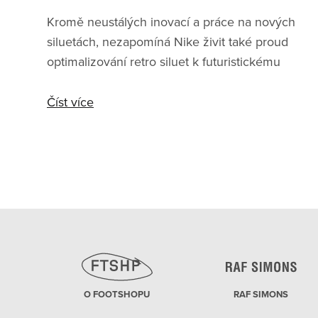
Kromě neustálých inovací a práce na nových
siluetách, nezapomíná Nike živit také proud
optimalizování retro siluet k futuristickému
obrazu roku 2021. Symbolem tohoto
myšlenkového směru je i letošní release siluety
Číst více
Nike Waffle One, která kombinuje prvky
úspěšných spoluprací z posledních let a
servíruje je na podnose ideální každodenní
tenisky nejen na léto. Waffle One je definice
nadčasové klasiky. Vyváženě kombinuje
moderní tendence s ověřenými prvky
kultovního běžeckého modelu Nike Waffle
Trainer, z ně
O FOOTSHOPU
RAF SIMONS