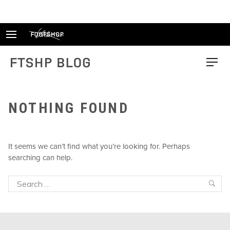
Skip
to
content
FTSHP blog
Menu
NOTHING FOUND
It seems we can’t find what you’re looking for. Perhaps
searching can help.
Search
Sea
for: