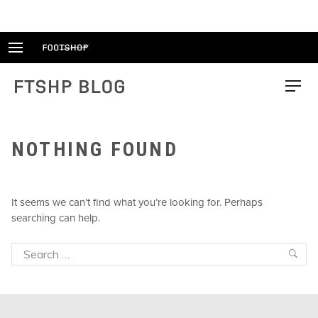
Skip
to
content
FTSHP blog
Menu
NOTHING FOUND
It seems we can’t find what you’re looking for. Perhaps
searching can help.
Search
Sea
for: