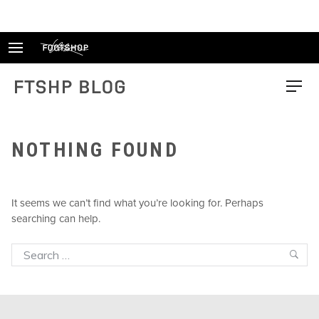
Skip
to
content
FTSHP blog
Menu
NOTHING FOUND
It seems we can’t find what you’re looking for. Perhaps
searching can help.
Search
Sea
for: