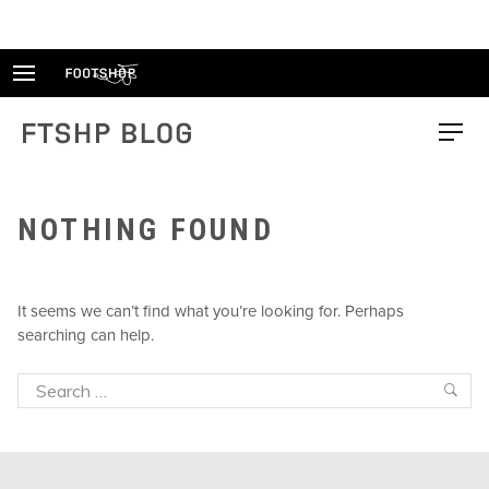
Skip
to
content
FTSHP blog
Menu
NOTHING FOUND
It seems we can’t find what you’re looking for. Perhaps
searching can help.
Search
Sea
for: