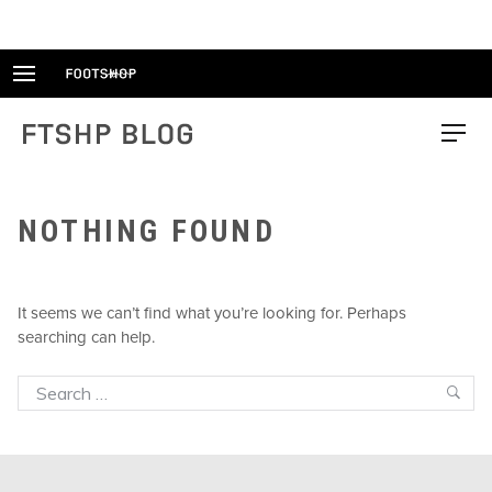
Skip
to
content
FTSHP blog
Menu
NOTHING FOUND
It seems we can’t find what you’re looking for. Perhaps
searching can help.
Search
Sea
for: