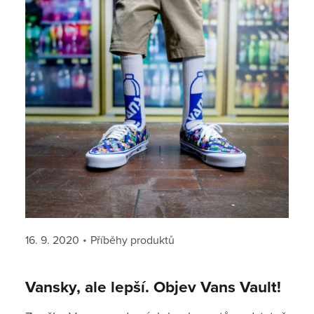
Posted
Categories
16. 9. 2020
Příběhy produktů
on
Vansky, ale lepší. Objev Vans Vault!