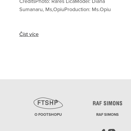
CreditsPhoto: Rares LicaModel: Diana
Sumanaru, Ms,OpiuProduction: Ms.Opiu
Číst více
O FOOTSHOPU
RAF SIMONS