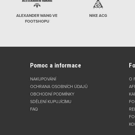
ALEXANDER WANG VE
NIKE ACG
FOOTSHOPU
Pomoc a informace
F
NAKUPOVÁNÍ
O 
OCHRANA OSOBNÍCH ÚDAJŮ
AF
OBCHODNÍ PODMÍNKY
KA
SDĚLENÍ KUPUJÍCÍMU
FO
FAQ
RE
FO
KO