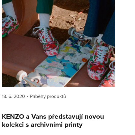
Posted
Categories
18. 6. 2020
Příběhy produktů
on
KENZO a Vans představují novou
kolekci s archivními printy