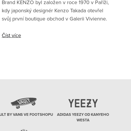
Brand KENZO byl založen v roce 1970 v Paříži,
kdy japonský designér Kenzo Takada otevřel
svůj první boutique obchod v Galerii Vivienne.
Půl století tak předává pozitivní energii a
svobodu pomocí odvážné módy bez hranic,
Číst více
která oslavuje přírodu a kulturní rozmanitost.
Dnes se bavíme o prémiovém brandu, který od
roku 1993 patří do portfolia LVHM, kde stojí po
boku vedle značek jako Louis Vuitton, Fendi
nebo Marc Jacobs. O to zajímavější se může
zdát spolupráce s kalifornským brandem Vans,
který je na trhu
ULT BY VANS VE FOOTSHOPU
ADIDAS YEEZY OD KANYEHO
WESTA