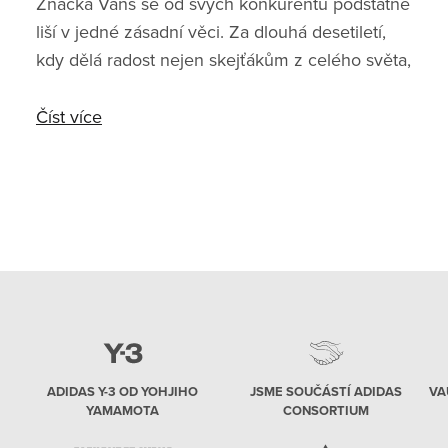
Značka Vans se od svých konkurentů podstatně
liší v jedné zásadní věci. Za dlouhá desetiletí,
kdy dělá radost nejen skejťákům z celého světa,
si téměř všechny vydané siluety připsaly status
legendární siluety. Modely jako Era, Old-Skool
Číst více
nebo Authentic zná úplně každý. A výjimečná
výrobní řada Vans Vault reprezentuje odkaz
právě těchhle legendárních modelů. Segment
Vault by Vans se oficiálně spustil v roce 2003, a
značka tak srze něj začala nabízet klasický styl
Vans v unikátních kolekcích a colorways. T
ADIDAS Y-3 OD YOHJIHO
JSME SOUČÁSTÍ ADIDAS
VA
YAMAMOTA
CONSORTIUM