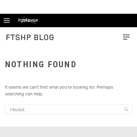
Skip
to
content
FTSHP blog
Menu
NOTHING FOUND
It seems we can’t find what you’re looking for. Perhaps
searching can help.
Search
Sea
for: