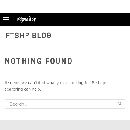
Skip
to
content
FTSHP blog
Menu
NOTHING FOUND
It seems we can’t find what you’re looking for. Perhaps
searching can help.
Search
Sea
for: