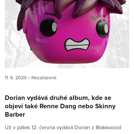
Posted
Categories
11. 6. 2020
Nezařazené
on
Dorian vydává druhé album, kde se
objeví také Renne Dang nebo Skinny
Barber
Už v pátek 12. června vydává Dorian z Blakkwood