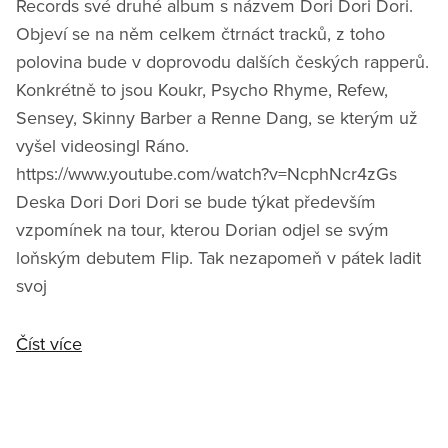
Records své druhé album s názvem Dori Dori Dori.
Objeví se na něm celkem čtrnáct tracků, z toho
polovina bude v doprovodu dalších českých rapperů.
Konkrétně to jsou Koukr, Psycho Rhyme, Refew,
Sensey, Skinny Barber a Renne Dang, se kterým už
vyšel videosingl Ráno.
https://www.youtube.com/watch?v=NcphNcr4zGs
Deska Dori Dori Dori se bude týkat především
vzpomínek na tour, kterou Dorian odjel se svým
loňským debutem Flip. Tak nezapomeň v pátek ladit
svoj
Číst více