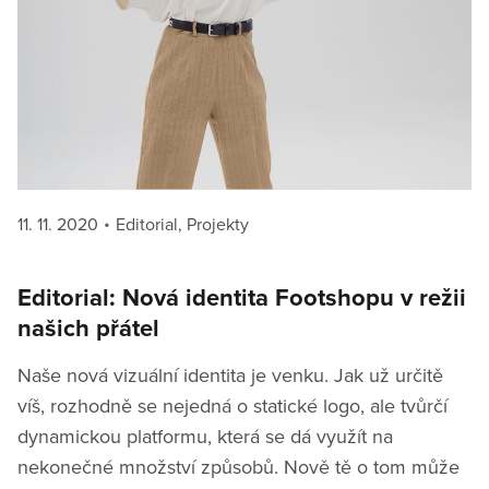
Posted
Categories
11. 11. 2020
Editorial
,
Projekty
on
Editorial: Nová identita Footshopu v režii
našich přátel
Naše nová vizuální identita je venku. Jak už určitě
víš, rozhodně se nejedná o statické logo, ale tvůrčí
dynamickou platformu, která se dá využít na
nekonečné množství způsobů. Nově tě o tom může