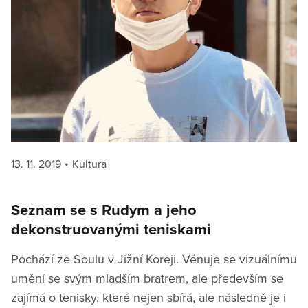
Posted
Categories
13. 11. 2019
Kultura
on
Seznam se s Rudym a jeho
dekonstruovanými teniskami
Pochází ze Soulu v Jižní Koreji. Věnuje se vizuálnímu
umění se svým mladším bratrem, ale především se
zajímá o tenisky, které nejen sbírá, ale následně je i