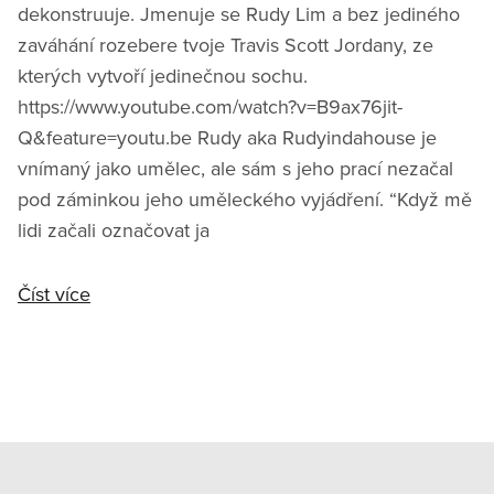
dekonstruuje. Jmenuje se Rudy Lim a bez jediného
zaváhání rozebere tvoje Travis Scott Jordany, ze
kterých vytvoří jedinečnou sochu.
https://www.youtube.com/watch?v=B9ax76jit-
Q&feature=youtu.be Rudy aka Rudyindahouse je
vnímaný jako umělec, ale sám s jeho prací nezačal
pod záminkou jeho uměleckého vyjádření. “Když mě
lidi začali označovat ja
Číst více