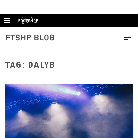
Skip
to
content
FTSHP blog
Menu
TAG: DALYB