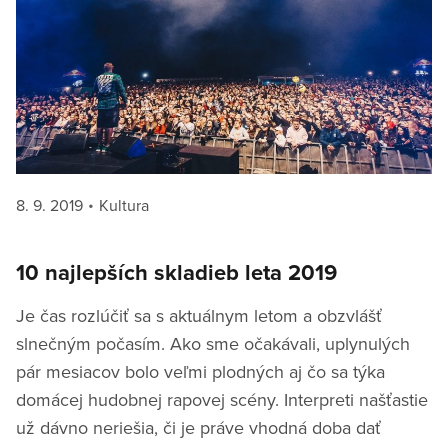
Posted
Categories
8. 9. 2019
Kultura
on
10 najlepších skladieb leta 2019
Je čas rozlúčiť sa s aktuálnym letom a obzvlášť
slnečným počasím. Ako sme očakávali, uplynulých
pár mesiacov bolo veľmi plodných aj čo sa týka
domácej hudobnej rapovej scény. Interpreti našťastie
už dávno neriešia, či je práve vhodná doba dať