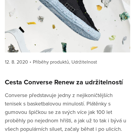
Posted
Categories
12. 8. 2020
Příběhy produktů
,
Udržitelnost
on
Cesta Converse Renew za udržitelností
Converse představuje jedny z nejikoničtějších
tenisek s basketbalovou minulostí. Plátěnky s
gumovou špičkou se za svých více jak 100 let
proběhly po nejednom hřišti, a jak už to tak i bývá u
všech populárních siluet, začaly běhat i po ulicích.