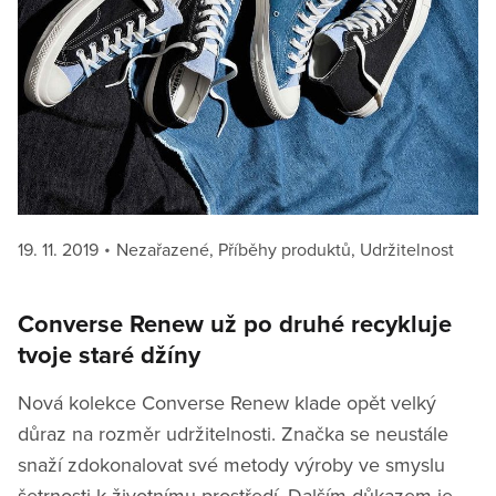
Posted
Categories
19. 11. 2019
Nezařazené
,
Příběhy produktů
,
Udržitelnost
on
Converse Renew už po druhé recykluje
tvoje staré džíny
Nová kolekce Converse Renew klade opět velký
důraz na rozměr udržitelnosti. Značka se neustále
snaží zdokonalovat své metody výroby ve smyslu
šetrnosti k životnímu prostředí. Dalším důkazem je