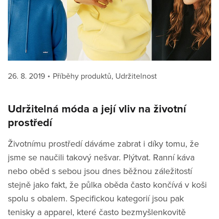
Posted
Categories
26. 8. 2019
Příběhy produktů
,
Udržitelnost
on
Udržitelná móda a její vliv na životní
prostředí
Životnímu prostředí dáváme zabrat i díky tomu, že
jsme se naučili takový nešvar. Plýtvat. Ranní káva
nebo oběd s sebou jsou dnes běžnou záležitostí
stejně jako fakt, že půlka oběda často končívá v koši
spolu s obalem. Specifickou kategorií jsou pak
tenisky a apparel, které často bezmyšlenkovitě