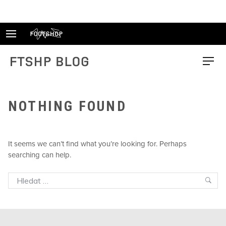
Skip
to
content
FTSHP blog
Menu
NOTHING FOUND
It seems we can’t find what you’re looking for. Perhaps
searching can help.
Search
Sea
for: