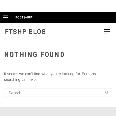
Skip
to
content
FTSHP blog
Menu
NOTHING FOUND
It seems we can’t find what you’re looking for. Perhaps
searching can help.
Search
Sea
for: