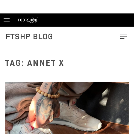
Skip
to
content
FTSHP blog
Menu
TAG: ANNET X