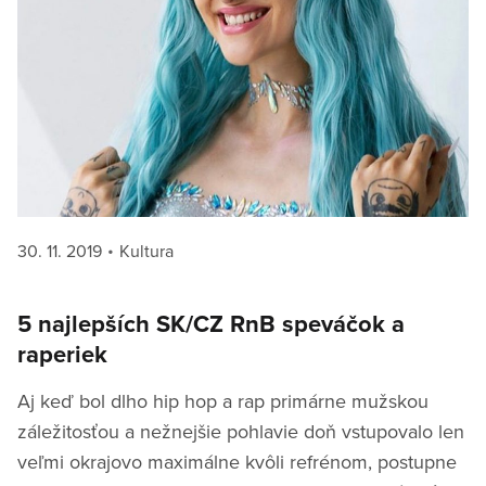
Posted
Categories
30. 11. 2019
Kultura
on
5 najlepších SK/CZ RnB speváčok a
raperiek
Aj keď bol dlho hip hop a rap primárne mužskou
záležitosťou a nežnejšie pohlavie doň vstupovalo len
veľmi okrajovo maximálne kvôli refrénom, postupne