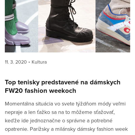
Posted
Categories
11. 3. 2020
Kultura
on
Top tenisky predstavené na dámskych
FW20 fashion weekoch
Momentálna situácia vo svete týždňom módy veľmi
nepraje a len ťažko sa na to môžeme sťažovať,
keďže ide jednoznačne o správne a potrebné
opatrenie. Parížsky a milánsky dámsky fashion week