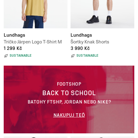
Lundhags
Lundhags
Tričko Järpen Logo T-Shirt M
Šortky Knak Shorts
1 299 Kč
3 990 Kč
SUSTAINABLE
SUSTAINABLE
FOOTSHOP
BACK TO SCHOOL
BATOHY FTSHP, JORDAN NEBO NIKE?
NAKUPUJ TEĎ