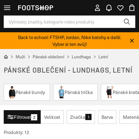
Back to school: FTSHP, Jordan, Nike batohy a další.
Vyber si ten svůj!
Muži
Pánské oblečení
Lundhags
Letní
PÁNSKÉ OBLEČENÍ - LUNDHAGS, LETNÍ
Pánské bundy
Pánská trička
Pánské krať
Filtrovat
Velikost
Značka
Barva
Materiá
1
2
Produkty
:
12