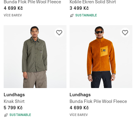
Bunda Flok Pile Wool Fleece
Košile Ekren Solid Shirt
Jacket
4 699 Kč
3 499 Kč
VÍCE BAREV
SUSTAINABLE
Lundhags
Lundhags
Knak Shirt
Bunda Flok Pile Wool Fleece
5 799 Kč
Jacket
4 699 Kč
SUSTAINABLE
VÍCE BAREV